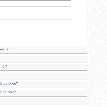
eler ?
imé ?
de de Dijon?
ne de porc?