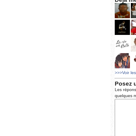
>>>Voir le
Posez 
Les répons
quelques m