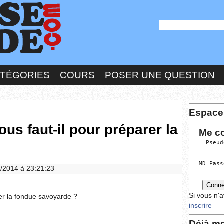
ATÉGORIES
COURS
POSER UNE QUESTION
Espace
us faut-il pour préparer la
Me c
  Pseud
MD Pass
10/2014 à 23:21:23
Si vous n'
rer la fondue savoyarde ?
inscrire
Déjà me