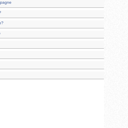
mpagne
?
e?
e