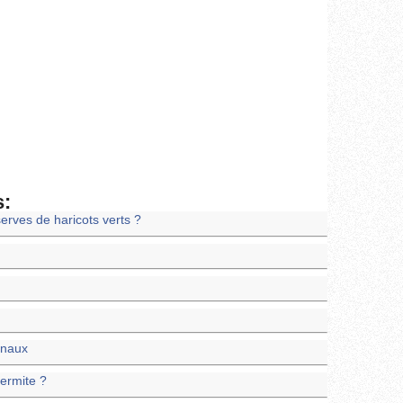
s:
erves de haricots verts ?
inaux
ermite ?