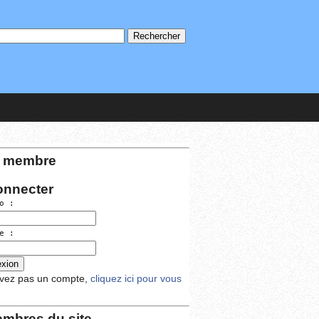
 membre
onnecter
o :
e :
avez pas un compte,
cliquez ici pour vous
mbres du site