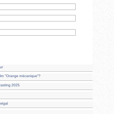
ur
e film "Orange mécanique"?
 casting 2025
négal