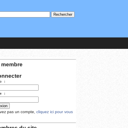
 membre
onnecter
o :
e :
avez pas un compte,
cliquez ici pour vous
mbres du site