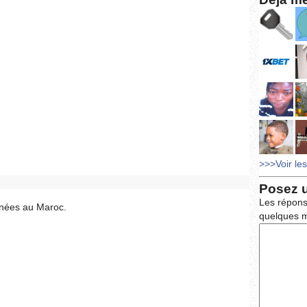
>>>Voir le
Posez 
Les répons
rnées au Maroc.
quelques m