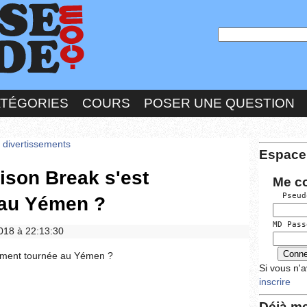
ATÉGORIES
COURS
POSER UNE QUESTION
s divertissements
Espace
rison Break s'est
Me c
  Pseud
 au Yémen ?
MD Pass
2018 à 22:13:30
llement tournée au Yémen ?
Si vous n'
inscrire
Déjà me