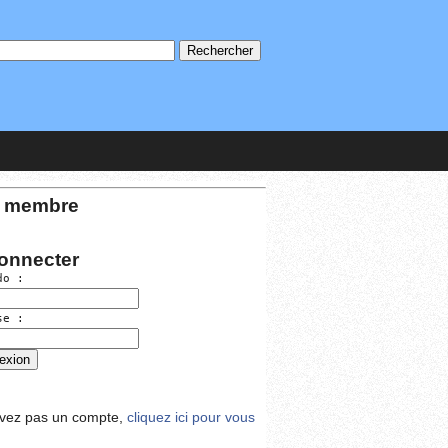
 membre
onnecter
do :
se :
avez pas un compte,
cliquez ici pour vous