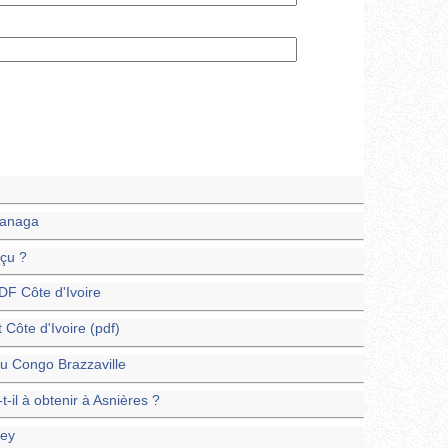
sanaga
eçu ?
DF Côte d'Ivoire
 Côte d'Ivoire (pdf)
au Congo Brazzaville
il à obtenir à Asnières ?
ney