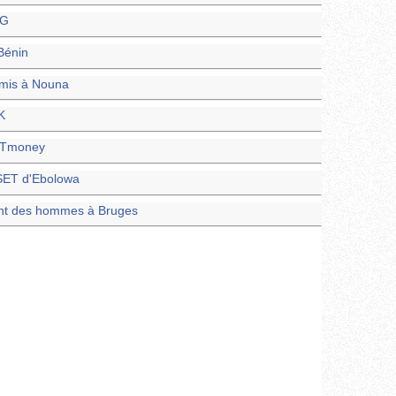
SG
Bénin
dmis à Nouna
K
s Tmoney
SET d'Ebolowa
nt des hommes à Bruges