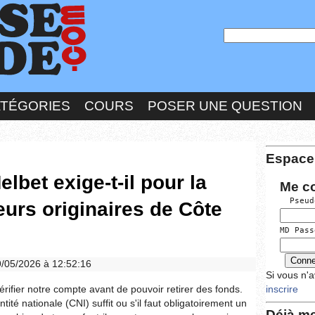
ATÉGORIES
COURS
POSER UNE QUESTION
Espace
bet exige-t-il pour la
Me c
  Pseud
eurs originaires de Côte
MD Pass
9/05/2026 à 12:52:16
Si vous n'
ifier notre compte avant de pouvoir retirer des fonds.
inscrire
tité nationale (CNI) suffit ou s'il faut obligatoirement un
Déjà me