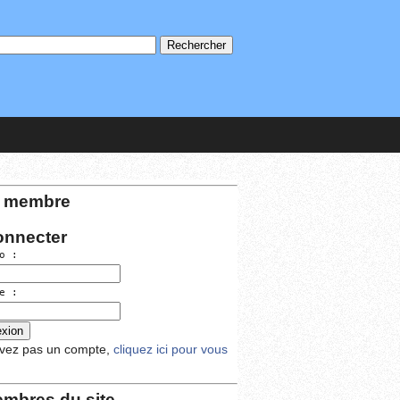
 membre
onnecter
o :
e :
avez pas un compte,
cliquez ici pour vous
mbres du site