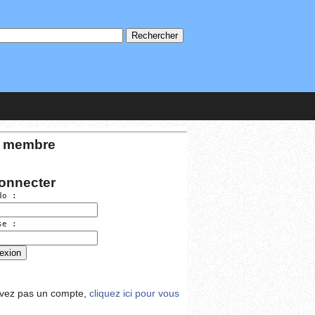
 membre
onnecter
do :
se :
avez pas un compte,
cliquez ici pour vous