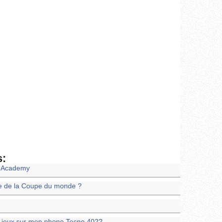
s:
l Academy
ale de la Coupe du monde ?
es jeux sur mon phone Tecno 402?