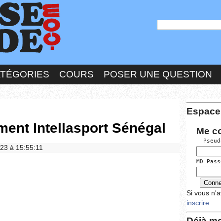
ATÉGORIES
COURS
POSER UNE QUESTION
Espace
ment Intellasport Sénégal
Me c
  Pseud
023 à 15:55:11
MD Pass
Si vous n'
inscrire
Déjà me