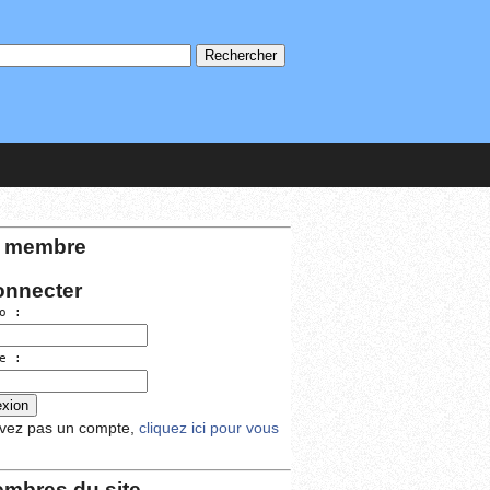
 membre
onnecter
o :
e :
avez pas un compte,
cliquez ici pour vous
mbres du site