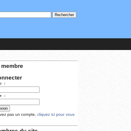
 membre
onnecter
o :
e :
avez pas un compte,
cliquez ici pour vous
mbres du site