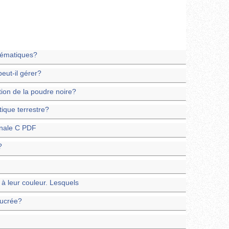
hématiques?
eut-il gérer?
ation de la poudre noire?
ique terrestre?
inale C PDF
?
à leur couleur. Lesquels
sucrée?