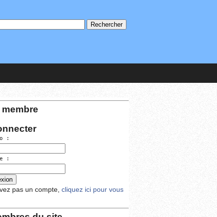
 membre
onnecter
o :
e :
avez pas un compte,
cliquez ici pour vous
mbres du site