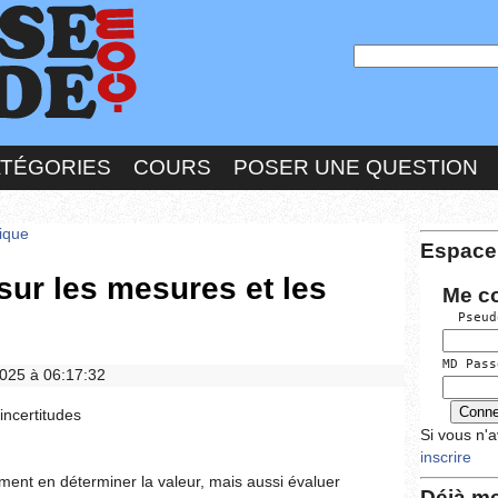
ATÉGORIES
COURS
POSER UNE QUESTION
ique
Espace
ur les mesures et les
Me c
  Pseud
MD Pass
2025 à 06:17:32
incertitudes
Si vous n'
inscrire
ment en déterminer la valeur, mais aussi évaluer
Déjà me