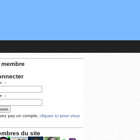
 membre
onnecter
do :
e :
avez pas un compte,
cliquez ici pour vous
mbres du site