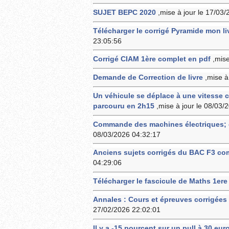
SUJET BEPC 2020
,mise à jour le 17/03
Télécharger le corrigé Pyramide mon l
23:05:56
Corrigé CIAM 1ère complet en pdf
,mis
Demande de Correction de livre
,mise à
Un véhicule se déplace à une vitesse c
parcouru en 2h15
,mise à jour le 08/03/
Commande des machines électriques; c
08/03/2026 04:32:17
Anciens sujets corrigés du BAC F3 c
04:29:06
Télécharger le fascicule de Maths 1ere
Annales : Cours et épreuves corrigée
27/02/2026 22:02:01
Il y a -15 pourcent sur un pull à 30 eur