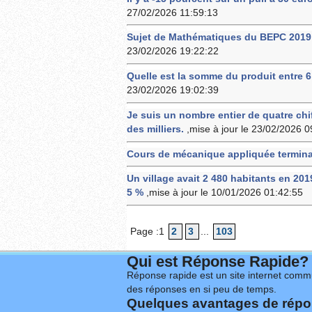
27/02/2026 11:59:13
Sujet de Mathématiques du BEPC 2019 e
23/02/2026 19:22:22
Quelle est la somme du produit entre 6 e
23/02/2026 19:02:39
Je suis un nombre entier de quatre chif
des milliers.
,mise à jour le 23/02/2026 0
Cours de mécanique appliquée termina
Un village avait 2 480 habitants en 20
5 %
,mise à jour le 10/01/2026 01:42:55
Page :1
2
3
...
103
Qui est Réponse Rapide?
Réponse rapide est un site internet commu
des réponses en si peu de temps.
Quelques avantages de répon