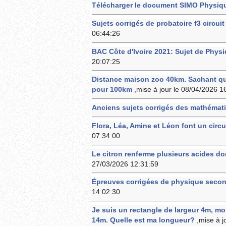
Télécharger le document SIMO Physiq
Sujets corrigés de probatoire f3 circu
06:44:26
BAC Côte d'Ivoire 2021: Sujet de Physi
20:07:25
Distance maison zoo 40km. Sachant qu
pour 100km
,mise à jour le 08/04/2026 1
Anciens sujets corrigés des mathémat
Flora, Léa, Amine et Léon font un cir
07:34:00
Le citron renferme plusieurs acides dont
27/03/2026 12:31:59
Épreuves corrigées de physique seco
14:02:30
Je suis un rectangle de largeur 4m, m
14m. Quelle est ma longueur?
,mise à j