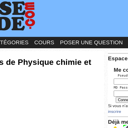
ATÉGORIES
COURS
POSER UNE QUESTION
Espace
s de Physique chimie et
Me c
  Pseu
MD Pass
Si vous n'
inscrire
Déjà me