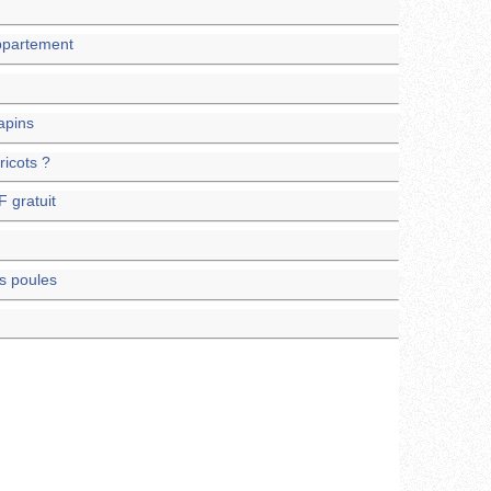
ppartement
apins
ricots ?
F gratuit
es poules