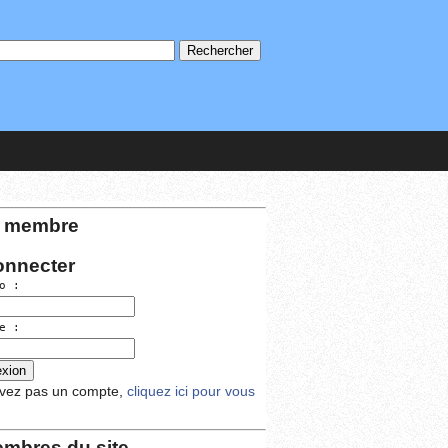
 membre
onnecter
o :
e :
avez pas un compte,
cliquez ici pour vous
mbres du site