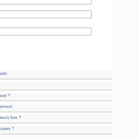
solo
avel ?
meroun
eurs fois ?
ocales ?