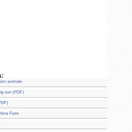
s:
tion animale
big sun (PDF)
(PDF)
rkina Faso
?