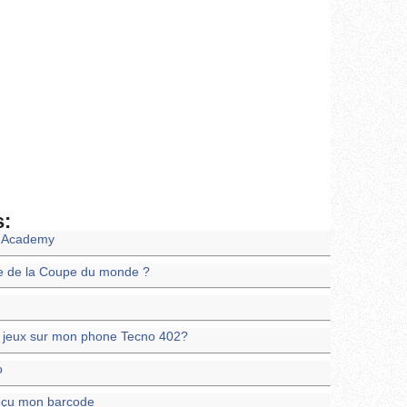
s:
l Academy
ale de la Coupe du monde ?
es jeux sur mon phone Tecno 402?
o
 reçu mon barcode