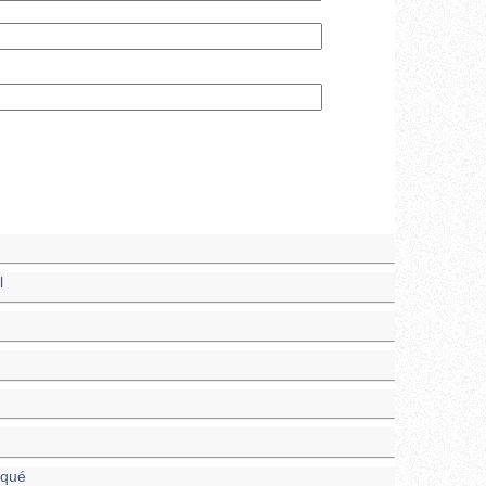
l
oqué