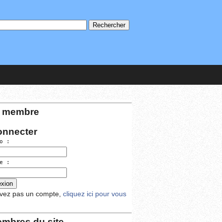
 membre
onnecter
o :
e :
avez pas un compte,
cliquez ici pour vous
mbres du site