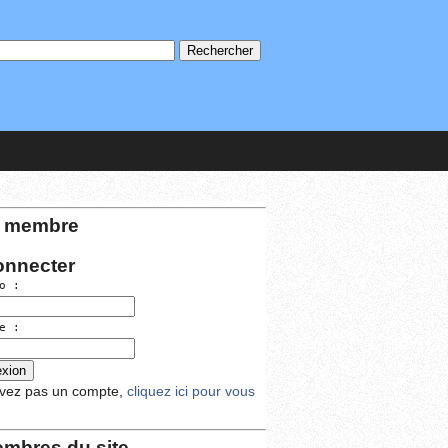
 membre
onnecter
o :
e :
avez pas un compte,
cliquez ici pour vous
mbres du site