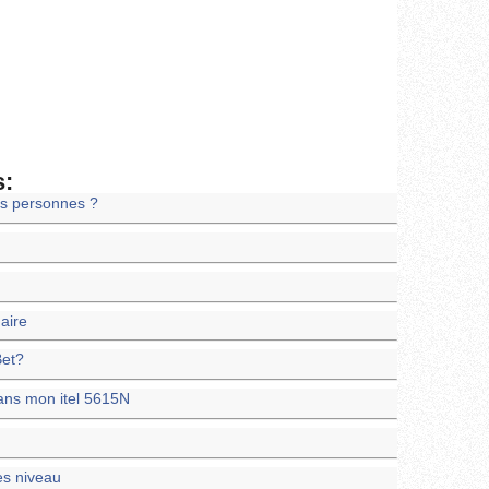
s:
es personnes ?
maire
Bet?
ans mon itel 5615N
les niveau