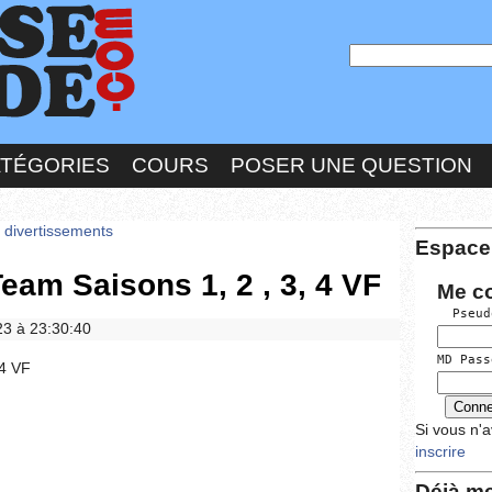
ATÉGORIES
COURS
POSER UNE QUESTION
s divertissements
Espace
am Saisons 1, 2 , 3, 4 VF
Me c
  Pseud
023 à 23:30:40
MD Pass
 4 VF
Si vous n'
inscrire
Déjà me