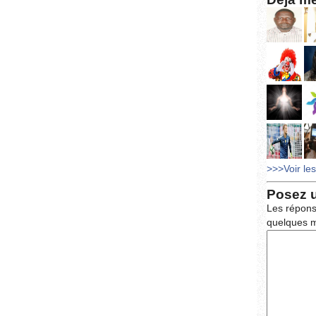
>>>Voir le
Posez 
Les répons
quelques m