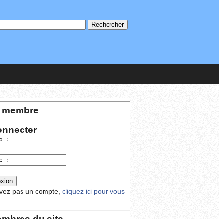
 membre
onnecter
o :
e :
avez pas un compte,
cliquez ici pour vous
mbres du site