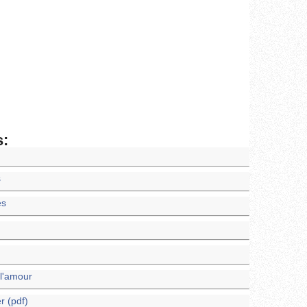
s:
s
es
 l'amour
r (pdf)