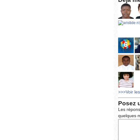
>>>Voir le
Posez 
Les répons
quelques m