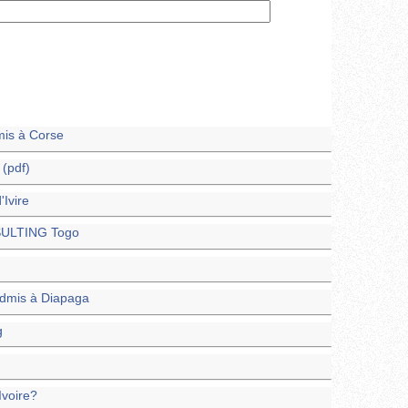
mis à Corse
(pdf)
Ivire
SULTING Togo
admis à Diapaga
g
Ivoire?