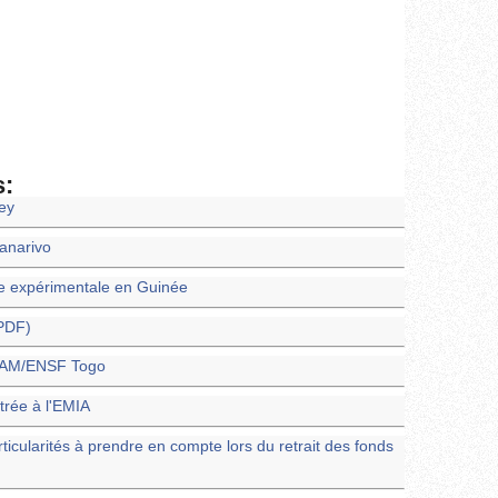
s:
ney
nanarivo
e expérimentale en Guinée
(PDF)
ENAM/ENSF Togo
trée à l'EMIA
rticularités à prendre en compte lors du retrait des fonds