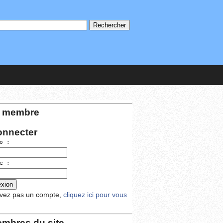
 membre
onnecter
o :
e :
avez pas un compte,
cliquez ici pour vous
mbres du site