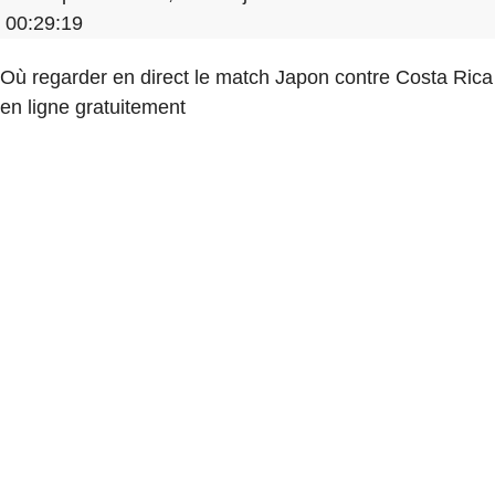
00:29:19
Où regarder en direct le match Japon contre Costa Rica
en ligne gratuitement