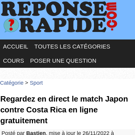
ACCUEIL
TOUTES LES CATÉGORIES
COURS
POSER UNE QUESTION
Catégorie
>
Sport
Regardez en direct le match Japon
contre Costa Rica en ligne
gratuitement
Posté par
Bastien
, mise à jour le 26/11/2022 à