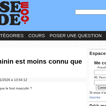
ATÉGORIES
COURS
POSER UNE QUESTION
Espace
minin est moins connu que
Me c
  Pseud
MD Pass
/01/2026 à 13:54:12
que le foot masculin ?
Si vous n'
inscrire
Déjà me