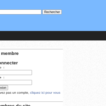
 membre
onnecter
o :
e :
avez pas un compte,
cliquez ici pour vous
mbres du site