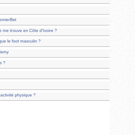
emierBet
e me trouve en Côte d'Ivoire ?
que le foot masculin ?
ademy
e ?
activité physique ?