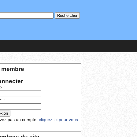
 membre
onnecter
o :
e :
avez pas un compte,
cliquez ici pour vous
mbres du site