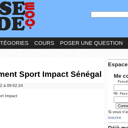
ATÉGORIES
COURS
POSER UNE QUESTION
Espace
ement Sport Impact Sénégal
Me c
  Pseud
22 à 09:52:24
MD Pass
rt Impact
Si vous n'
inscrire
Déjà me