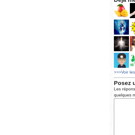
>>>Voir le
Posez 
Les répons
quelques m