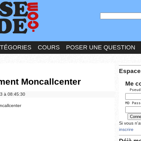
ATÉGORIES
COURS
POSER UNE QUESTION
Espace
ement Moncallcenter
Me c
  Pseud
23 à 08:45:30
MD Pass
callcenter
Si vous n'
inscrire
Déjà me