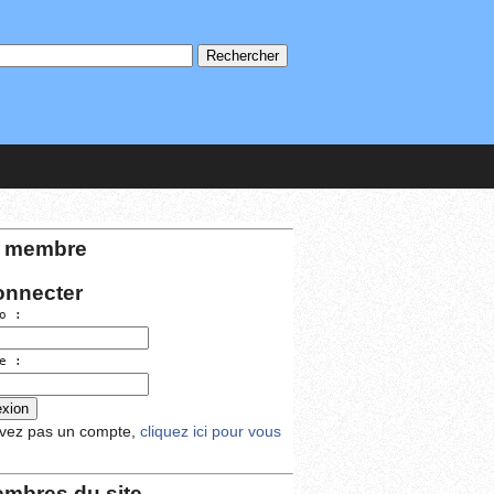
 membre
onnecter
o :
e :
avez pas un compte,
cliquez ici pour vous
mbres du site