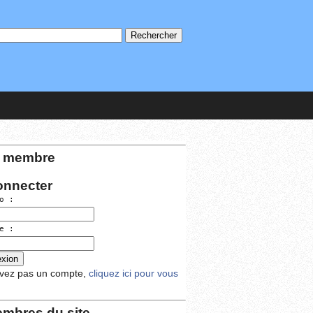
 membre
onnecter
o :
e :
avez pas un compte,
cliquez ici pour vous
mbres du site