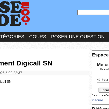
ATÉGORIES
COURS
POSER UNE QUESTION
Espace
ment Digicall SN
Me c
  Pseud
2023 à 02:22:37
MD Pass
icall SN
Si vous n'
inscrire
Déjà me