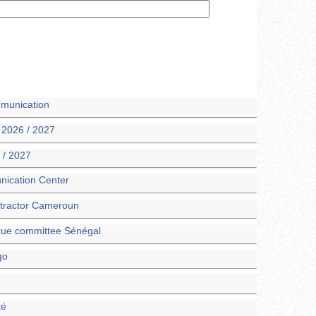
munication
 2026 / 2027
 / 2027
nication Center
ntractor Cameroun
scue committee Sénégal
go
té