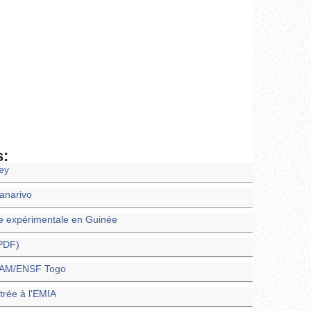
s:
ney
nanarivo
e expérimentale en Guinée
(PDF)
ENAM/ENSF Togo
trée à l'EMIA