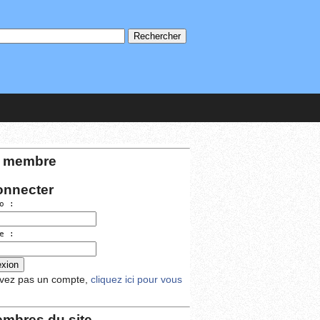
 membre
onnecter
o :
e :
avez pas un compte,
cliquez ici pour vous
mbres du site