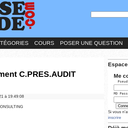
ATÉGORIES
COURS
POSER UNE QUESTION
Espace
ement C.PRES.AUDIT
Me c
  Pseud
MD Pass
021 à 19:49:08
 CONSULTING
Si vous n'
inscrire
Déjà me