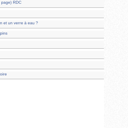
a page) RDC
in et un verre à eau ?
pins
oire