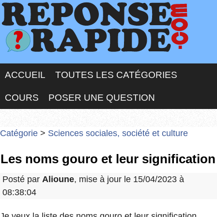
ACCUEIL
TOUTES LES CATÉGORIES
COURS
POSER UNE QUESTION
Catégorie
>
Sciences sociales, société et culture
Les noms gouro et leur signification
Posté par
Alioune
, mise à jour le 15/04/2023 à
08:38:04
Je veux la liste des noms gouro et leur signification