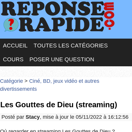
ACCUEIL
TOUTES LES CATÉGORIES
COURS
POSER UNE QUESTION
Catégorie
>
Ciné, BD, jeux vidéo et autres
divertissements
Les Gouttes de Dieu (streaming)
Posté par
Stacy
, mise à jour le 05/11/2022 à 16:12:56
Où regarder en streaming Les Gouttes de Dieu ?