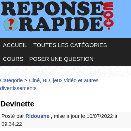
ACCUEIL
TOUTES LES CATÉGORIES
COURS
POSER UNE QUESTION
Catégorie
>
Ciné, BD, jeux vidéo et autres
divertissements
Devinette
Posté par
Ridouane
,
mise à jour le 10/07/2022 à
09:34:22