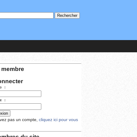
 membre
onnecter
o :
e :
avez pas un compte,
cliquez ici pour vous
mbres du site