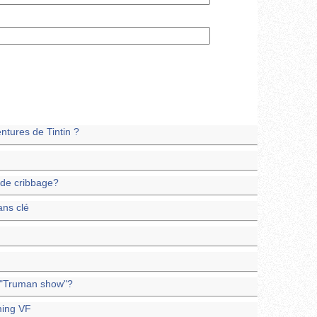
tures de Tintin ?
 de cribbage?
ans clé
u "Truman show"?
ming VF