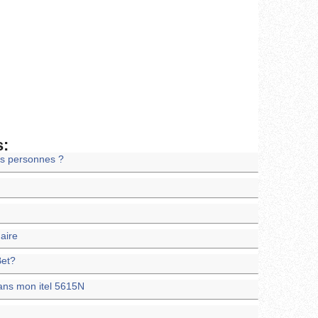
s:
es personnes ?
maire
Bet?
ans mon itel 5615N