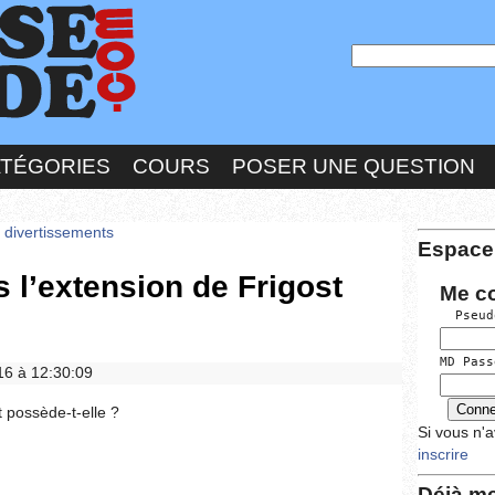
ATÉGORIES
COURS
POSER UNE QUESTION
s divertissements
Espace
 l’extension de Frigost
Me c
  Pseud
MD Pass
016 à 12:30:09
 possède-t-elle ?
Si vous n'
inscrire
Déjà me