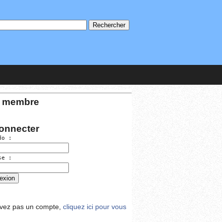
 membre
onnecter
do :
se :
avez pas un compte,
cliquez ici pour vous