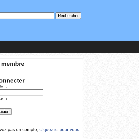
 membre
onnecter
do :
se :
avez pas un compte,
cliquez ici pour vous