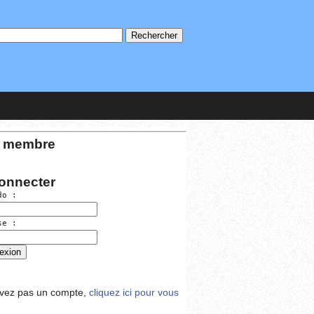
 membre
onnecter
do :
se :
avez pas un compte,
cliquez ici pour vous