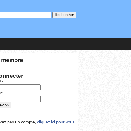
 membre
onnecter
do :
se :
avez pas un compte,
cliquez ici pour vous