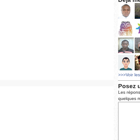
>>>Voir le
Posez 
Les répons
quelques m