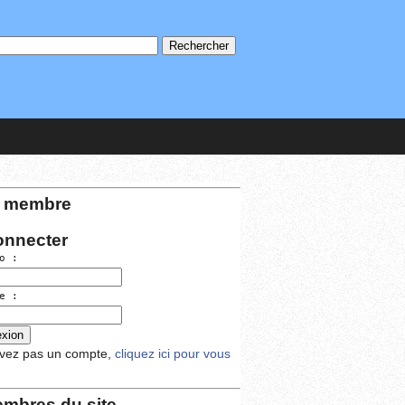
 membre
onnecter
o :
e :
avez pas un compte,
cliquez ici pour vous
mbres du site