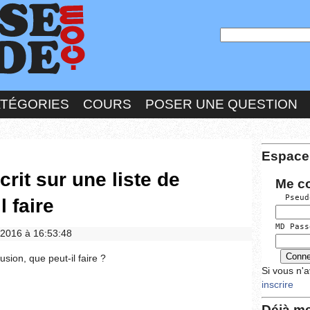
ATÉGORIES
COURS
POSER UNE QUESTION
Espace
crit sur une liste de
Me c
  Pseud
l faire
MD Pass
5/2016 à 16:53:48
fusion, que peut-il faire ?
Si vous n'
inscrire
Déjà me