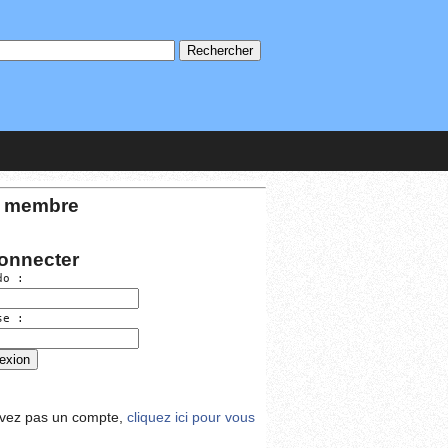
 membre
onnecter
do :
se :
avez pas un compte,
cliquez ici pour vous