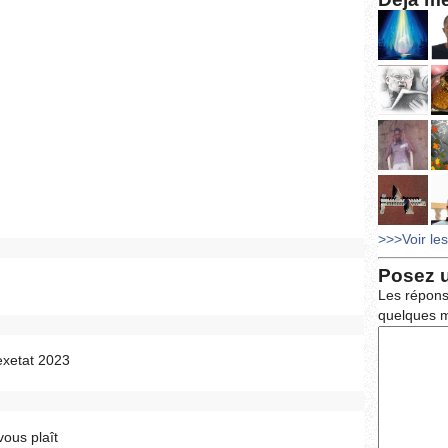
>>>Voir le
Posez 
Les répons
quelques m
exetat 2023
vous plaît