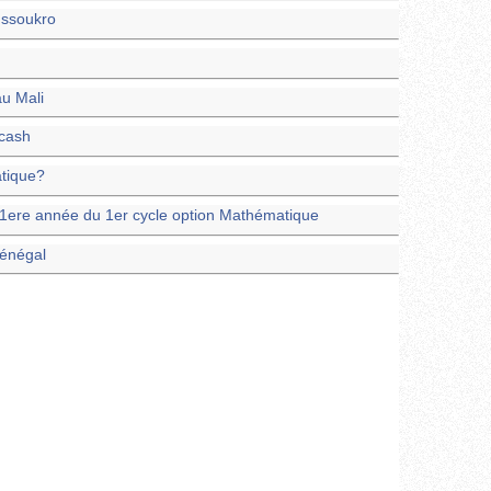
ussoukro
au Mali
cash
atique?
1ere année du 1er cycle option Mathématique
Sénégal