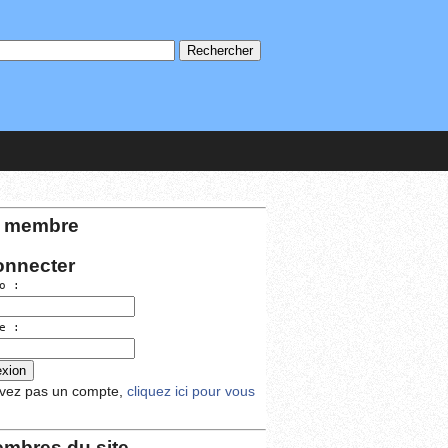
 membre
onnecter
o :
e :
avez pas un compte,
cliquez ici pour vous
mbres du site