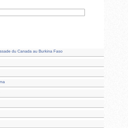
assade du Canada au Burkina Faso
oma
e