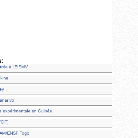
s:
trée à l'EISMV
skine
ney
nanarivo
e expérimentale en Guinée
(PDF)
ENAM/ENSF Togo