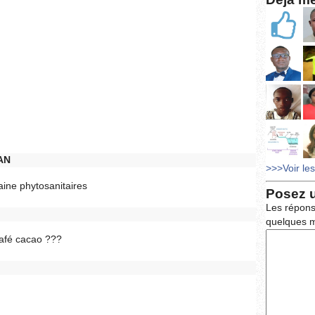
AN
>>>Voir le
ine phytosanitaires
Posez 
Les répons
quelques m
café cacao ???