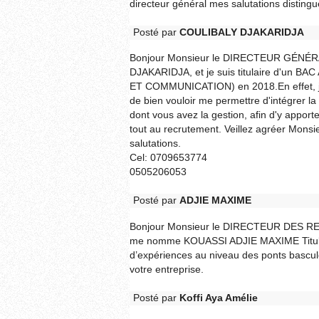
directeur général mes salutations disti
Posté par
COULIBALY DJAKARIDJA
Bonjour Monsieur le DIRECTEUR GÉNÉRA
DJAKARIDJA, et je suis titulaire d'un
ET COMMUNICATION) en 2018.En effet, je s
de bien vouloir me permettre d'intégrer la
dont vous avez la gestion, afin d'y apporte
tout au recrutement. Veillez agréer Mon
salutations.
Cel: 0709653774
0505206053
Posté par
ADJIE MAXIME
Bonjour Monsieur le DIRECTEUR DES 
me nomme KOUASSI ADJIE MAXIME Titulair
d’expériences au niveau des ponts bascul
votre entreprise.
Posté par
Koffi Aya Amélie