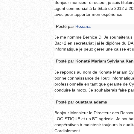
Bonjour monsieur directeur, je suis titula
agent commercial à la Sitab de 2012 à 2021
avec pour apporter mon expérience.
Posté par
Hozana
Je me nomme Bernice D. Je souhaiterais fair
Bac+2 en secrétariat j'ai le diplôme du DAP 
informatique je peux gérer une caisse et u
Posté par
Konaté Mariam Sylviana Kan
Je réponds au nom de Konaté Mariam Sylvia
bonne connaissance de l'outil informatiqu
professionnelle en tant que gérante de Cy
conduire la moto. Je souhaiterais faire pa
Posté par
ouattara adams
Bonjour Monsieur le Directeur des Ressour
LOGISTIQUE et un BT agricole. Je souhaite
coopératives à maintenir toujours la quali
Cordialement