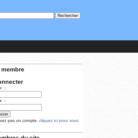
 membre
onnecter
o :
e :
avez pas un compte,
cliquez ici pour vous
mbres du site