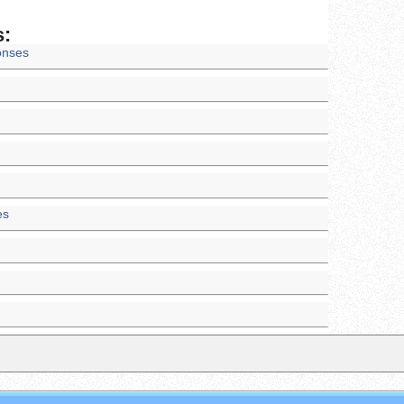
s:
onses
es