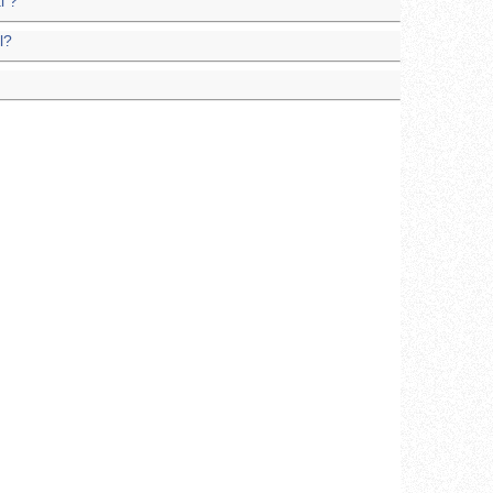
l ?
l?