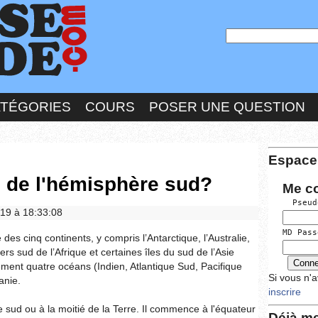
ATÉGORIES
COURS
POSER UNE QUESTION
Espace
s de l'hémisphère sud?
Me c
  Pseud
019 à 18:33:08
MD Pass
es cinq continents, y compris l’Antarctique, l’Australie,
iers sud de l’Afrique et certaines îles du sud de l’Asie
ement quatre océans (Indien, Atlantique Sud, Pacifique
Si vous n'
anie.
inscrire
e sud ou à la moitié de la Terre. Il commence à l'équateur
Déjà me