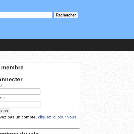
 membre
onnecter
o :
e :
avez pas un compte,
cliquez ici pour vous
mbres du site