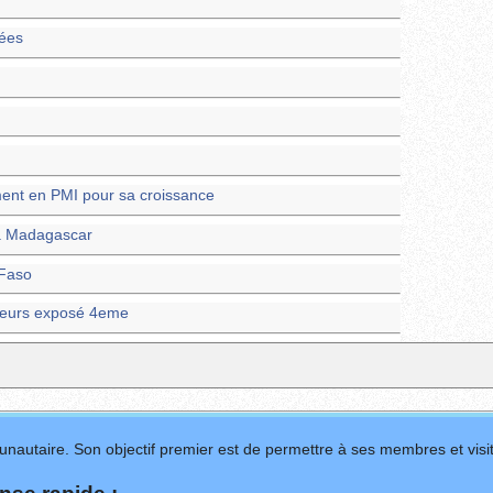
cées
ement en PMI pour sa croissance
à Madagascar
 Faso
lleurs exposé 4eme
nautaire. Son objectif premier est de permettre à ses membres et visit