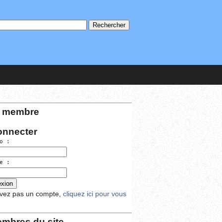
 membre
onnecter
o :
e :
avez pas un compte,
cliquez ici pour vous
mbres du site