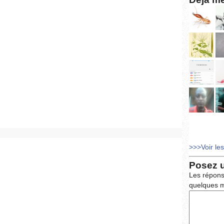
>>>Voir le
Posez 
Les répons
quelques m