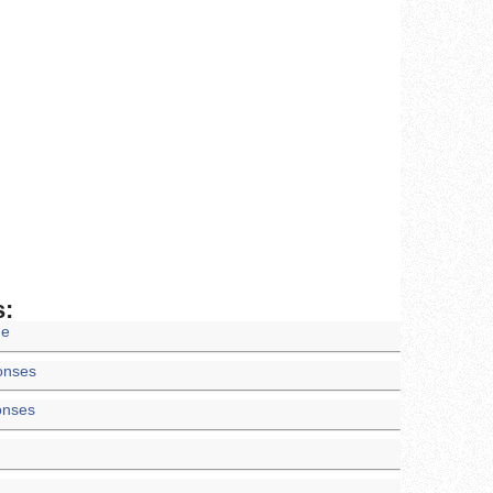
s:
ne
onses
onses