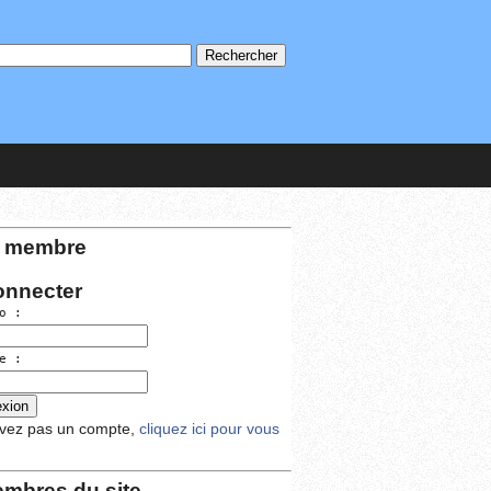
 membre
onnecter
o :
e :
avez pas un compte,
cliquez ici pour vous
mbres du site