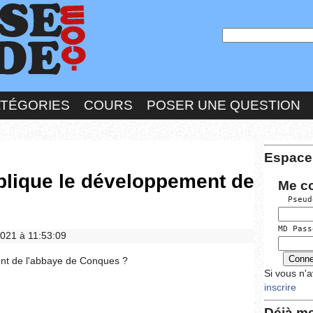
ATÉGORIES
COURS
POSER UNE QUESTION
Espace
lique le développement de
Me c
  Pseud
MD Pass
/2021 à 11:53:09
nt de l'abbaye de Conques ?
Si vous n'
inscrire
Déjà me