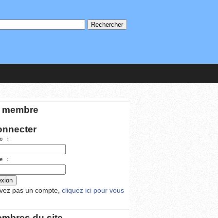
 membre
onnecter
o :
e :
avez pas un compte,
cliquez ici pour vous
mbres du site