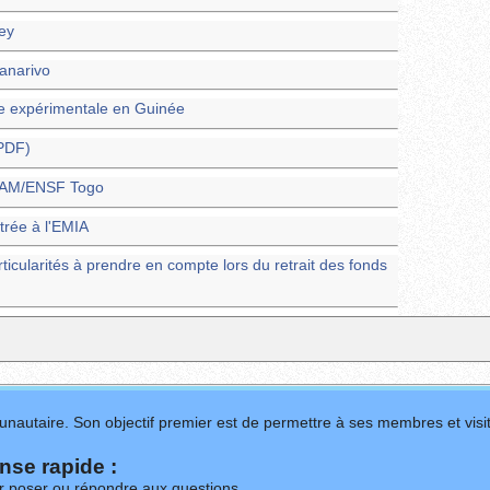
ney
nanarivo
e expérimentale en Guinée
(PDF)
ENAM/ENSF Togo
trée à l'EMIA
rticularités à prendre en compte lors du retrait des fonds
nautaire. Son objectif premier est de permettre à ses membres et visit
se rapide :
ur poser ou répondre aux questions.