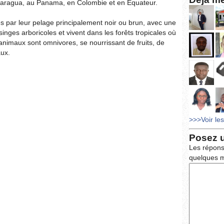
caragua, au Panama, en Colombie et en Équateur.
és par leur pelage principalement noir ou brun, avec une
 singes arboricoles et vivent dans les forêts tropicales où
animaux sont omnivores, se nourrissant de fruits, de
aux.
>>>Voir le
Posez 
Les répons
quelques m