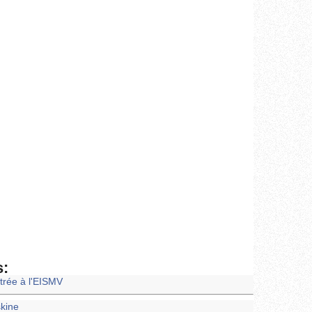
s:
trée à l'EISMV
skine