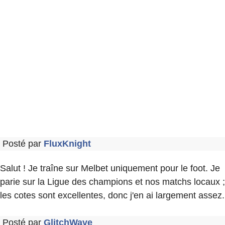
Posté par
FluxKnight
Salut ! Je traîne sur Melbet uniquement pour le foot. Je
parie sur la Ligue des champions et nos matchs locaux ;
les cotes sont excellentes, donc j'en ai largement assez.
Posté par
GlitchWave