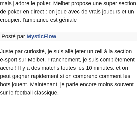
mais j'adore le poker. Melbet propose une super section
de poker en direct : on joue avec de vrais joueurs et un
croupier, l'ambiance est géniale
Posté par
MysticFlow
Juste par curiosité, je suis allé jeter un œil à la section
e-sport sur Melbet. Franchement, je suis complètement
accro ! Il y a des matchs toutes les 10 minutes, et on
peut gagner rapidement si on comprend comment les
bots jouent. Maintenant, je parie encore moins souvent
sur le football classique.