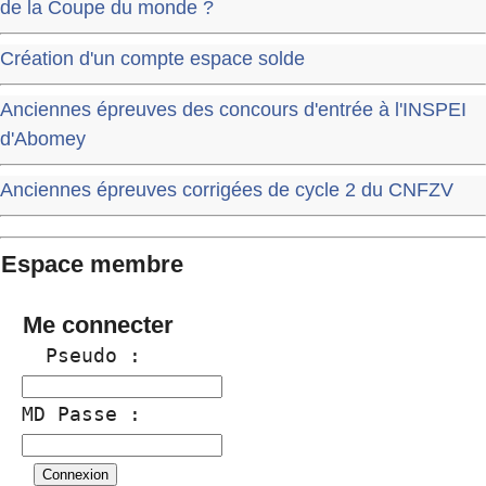
de la Coupe du monde ?
Création d'un compte espace solde
Anciennes épreuves des concours d'entrée à l'INSPEI
d'Abomey
Anciennes épreuves corrigées de cycle 2 du CNFZV
Espace membre
Me connecter
  Pseudo :
MD Passe :