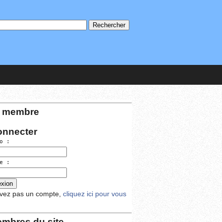
 membre
onnecter
o :
e :
avez pas un compte,
cliquez ici pour vous
mbres du site