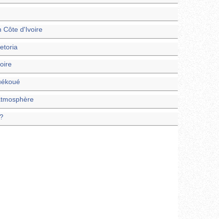
Côte d'Ivoire
etoria
oire
Duékoué
'atmosphère
o?