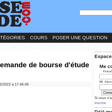
ATÉGORIES
COURS
POSER UNE QUESTION
Espace
demande de bourse d'étude
Me c
  Pseud
MD Pass
/02/2022 à 17:46:06
Si vous n'
inscrire
Déjà me