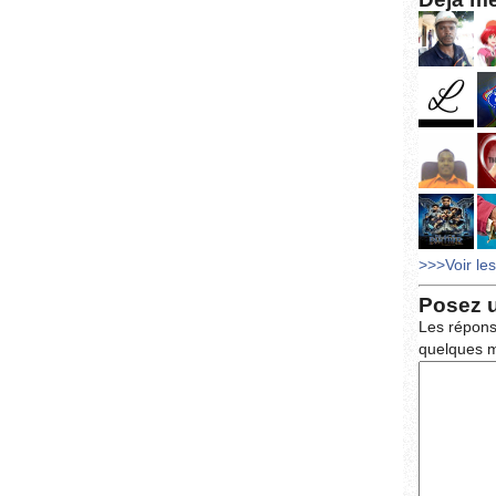
>>>Voir le
Posez 
Les répons
quelques m