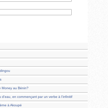
adingou
s
e Money au Bénin?
 d’eau, en commençant par un verbe à l’infinitif
xième à Akoupé