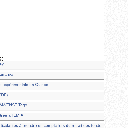
s:
ney
nanarivo
e expérimentale en Guinée
(PDF)
ENAM/ENSF Togo
trée à l'EMIA
rticularités à prendre en compte lors du retrait des fonds