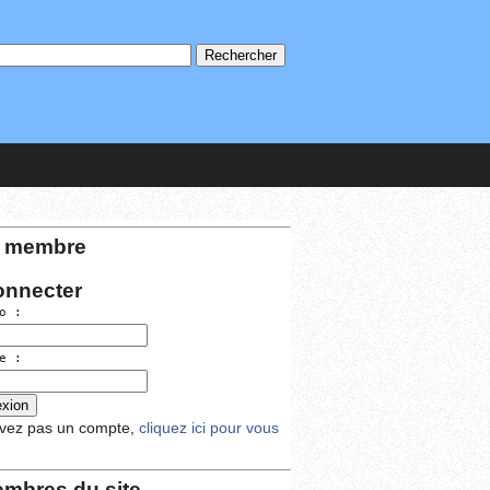
 membre
onnecter
o :
e :
avez pas un compte,
cliquez ici pour vous
mbres du site