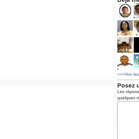
>>>Voir le
Posez 
Les répons
quelques m