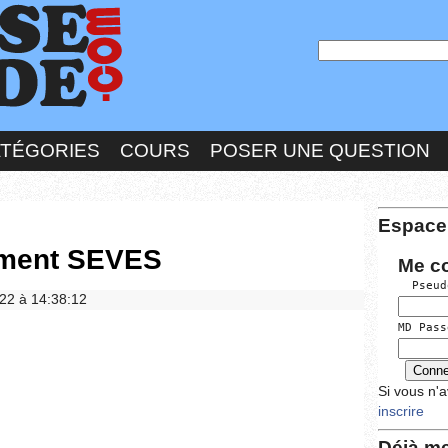
ATÉGORIES
COURS
POSER UNE QUESTION
Espace
ement SEVES
Me c
  Pseud
022 à 14:38:12
MD Pass
Si vous n'
inscrire
Déjà me