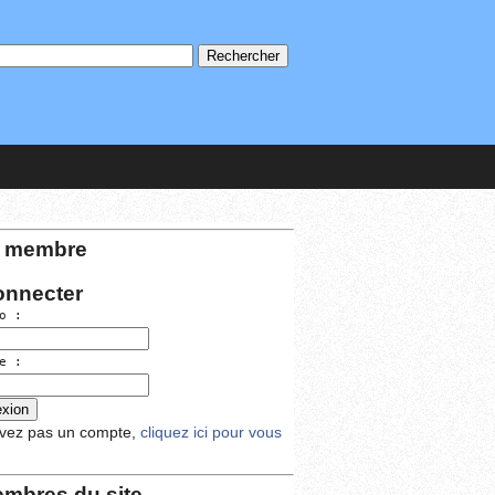
 membre
onnecter
o :
e :
avez pas un compte,
cliquez ici pour vous
mbres du site