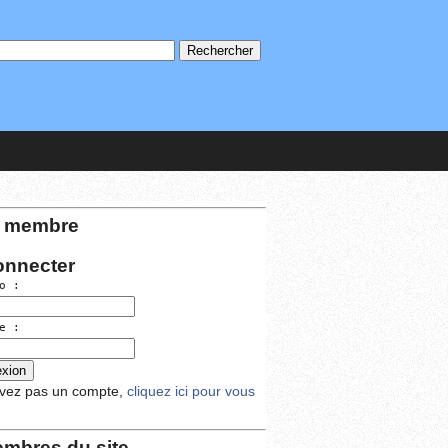
 membre
onnecter
o :
e :
avez pas un compte,
cliquez ici pour vous
mbres du site