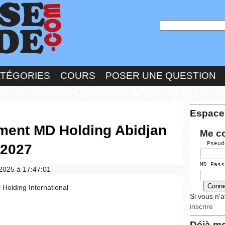
ATÉGORIES
COURS
POSER UNE QUESTION
Espace
ement MD Holding Abidjan
Me c
  Pseud
 2027
MD Pass
/2025 à 17:47:01
Holding International
Si vous n'
inscrire
Déjà me