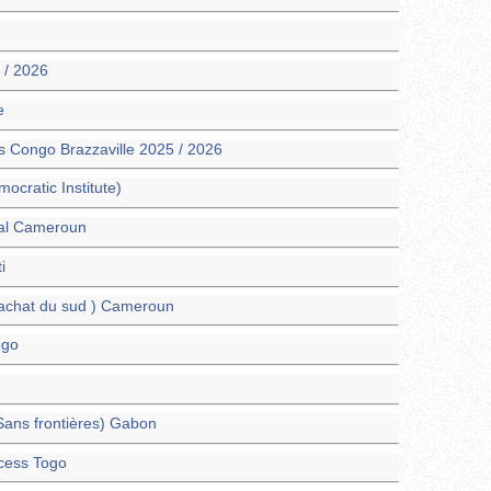
 / 2026
e
 Congo Brazzaville 2025 / 2026
ocratic Institute)
nal Cameroun
i
'achat du sud ) Cameroun
ogo
ans frontières) Gabon
cess Togo