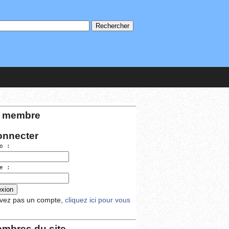
 membre
onnecter
o :
e :
avez pas un compte,
cliquez ici pour vous
mbres du site