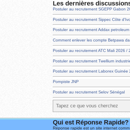
Les dernières discussion
Postuler au recrutement SGEPP Gabon 2
Postuler au recrutement Sippec Côte d'Iv
Postuler au recrutement Addax petroleu
Comment enlever les compte Betpawa dans
Postuler au recrutement ATC Mali 2026 /
Postuler au recrutement Twellium industr
Postuler au recrutement Laborex Guinée 
Pompiste JNP
Postuler au recrutement Selov Sénégal
Qui est Réponse Rapide?
Réponse rapide est un site internet commu