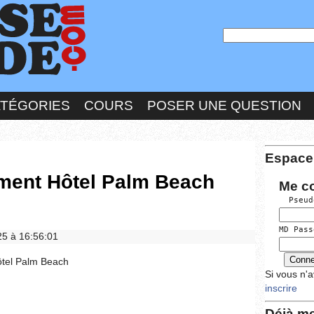
ATÉGORIES
COURS
POSER UNE QUESTION
Espace
ement Hôtel Palm Beach
Me c
  Pseud
MD Pass
025 à 16:56:01
ôtel Palm Beach
Si vous n'
inscrire
Déjà me