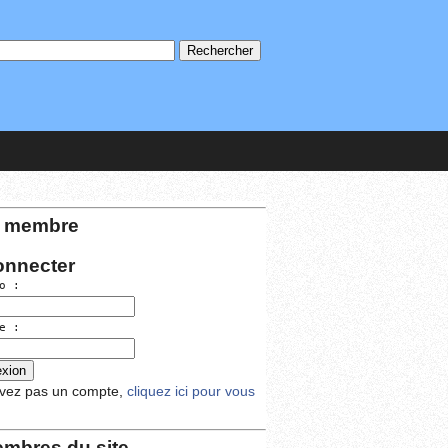
 membre
onnecter
o :
e :
avez pas un compte,
cliquez ici pour vous
mbres du site