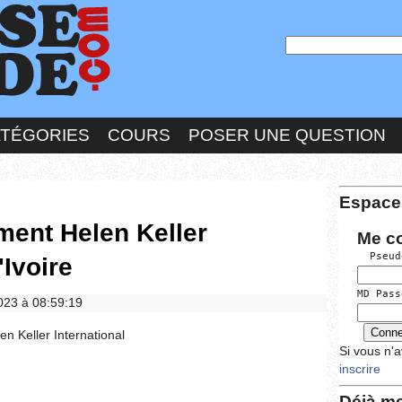
ATÉGORIES
COURS
POSER UNE QUESTION
Espace
ment Helen Keller
Me c
  Pseud
'Ivoire
MD Pass
2023 à 08:59:19
n Keller International
Si vous n'
inscrire
Déjà me