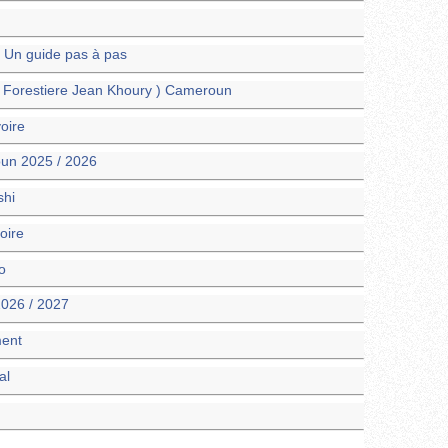
? Un guide pas à pas
e Forestiere Jean Khoury ) Cameroun
oire
un 2025 / 2026
shi
oire
o
026 / 2027
ment
al