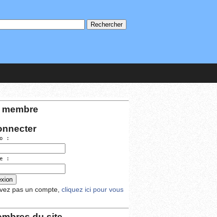
 membre
onnecter
o :
e :
avez pas un compte,
cliquez ici pour vous
mbres du site