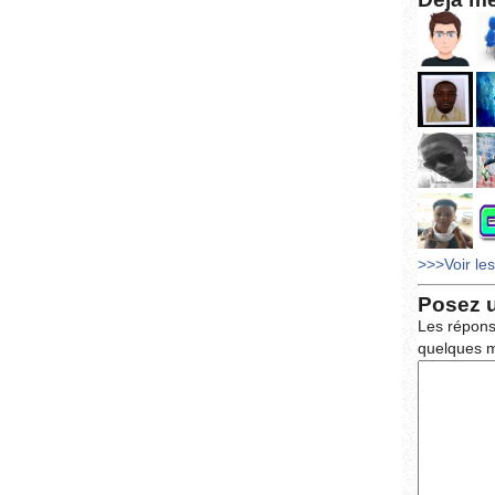
>>>Voir le
Posez 
Les répons
quelques m