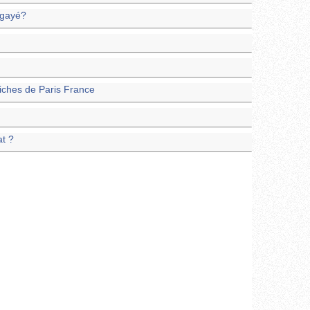
égayé?
iches de Paris France
at ?