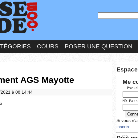
ATÉGORIES
COURS
POSER UNE QUESTION
Espace
ement AGS Mayotte
Me c
  Pseud
6/2021 à 08:14:44
MD Pass
S
Si vous n'
inscrire
Déjà me