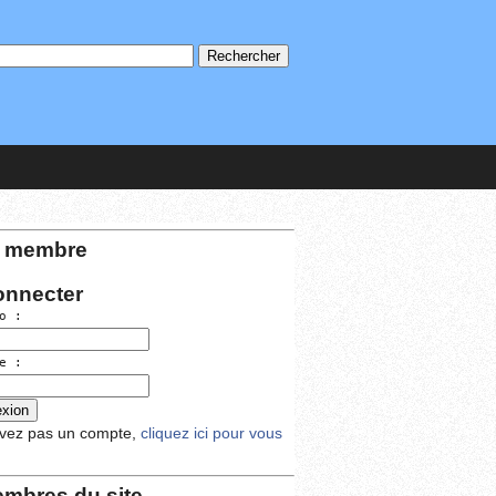
 membre
onnecter
o :
e :
avez pas un compte,
cliquez ici pour vous
mbres du site