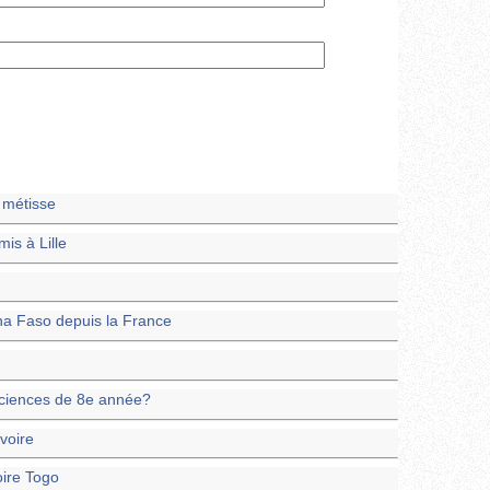
a métisse
is à Lille
a Faso depuis la France
-sciences de 8e année?
voire
oire Togo