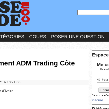
ATÉGORIES
COURS
POSER UNE QUESTION
Espace
ement ADM Trading Côte
Me c
  Pseud
MD Pass
021 à 18:21:38
 d'Ivoire
Si vous n'
inscrire
Déjà me