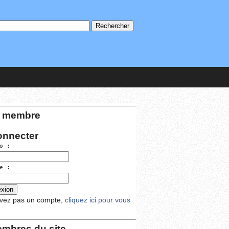
 membre
onnecter
o :
e :
avez pas un compte,
cliquez ici pour vous
mbres du site