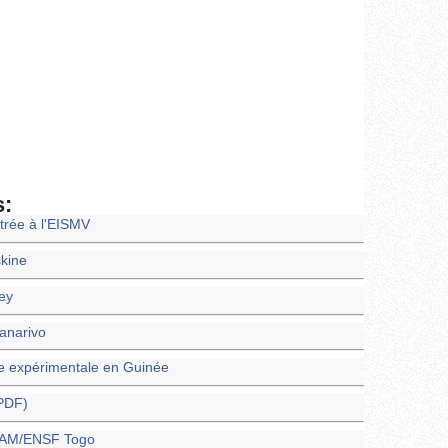
s:
trée à l'EISMV
skine
ney
nanarivo
e expérimentale en Guinée
(PDF)
ENAM/ENSF Togo