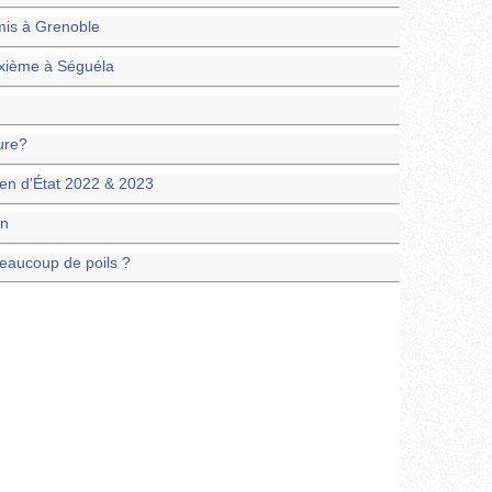
dmis à Grenoble
sixième à Séguéla
ure?
men d'État 2022 & 2023
un
eaucoup de poils ?