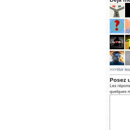
>>>Voir le
Posez 
Les répons
quelques m