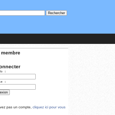
 membre
onnecter
do :
se :
avez pas un compte,
cliquez ici pour vous