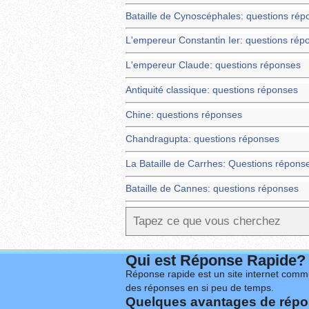
Bataille de Cynoscéphales: questions rép
L'empereur Constantin Ier: questions rép
L'empereur Claude: questions réponses
Antiquité classique: questions réponses
Chine: questions réponses
Chandragupta: questions réponses
La Bataille de Carrhes: Questions répons
Bataille de Cannes: questions réponses
Qui est Réponse Rapide?
Réponse rapide est un site internet commu
des réponses en si peu de temps.
Quelques avantages de répon