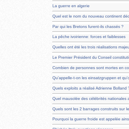
La guerre en algerie
Quel est le nom du nouveau continent dé
Par qui les Bretons furent-ils chassés ?
La pêche ivoirienne: forces et faiblesses
Quelles ont été les trois réalisations maje
Le Premier Président du Conseil constitut
Combien de personnes sont mortes en con
Qu'appelle-t-on les einsatzgruppen et qu
Quels exploits a réalisé Adrienne Bolland 
Quel mausolée des célébrités nationales 
Quels sont les 2 barrages construits sur l
Pourquoi la guerre froide est appelée ains