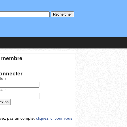
 membre
onnecter
do :
se :
avez pas un compte,
cliquez ici pour vous