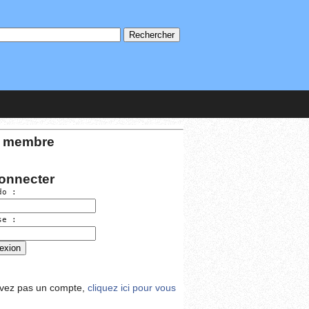
 membre
onnecter
do :
se :
avez pas un compte,
cliquez ici pour vous